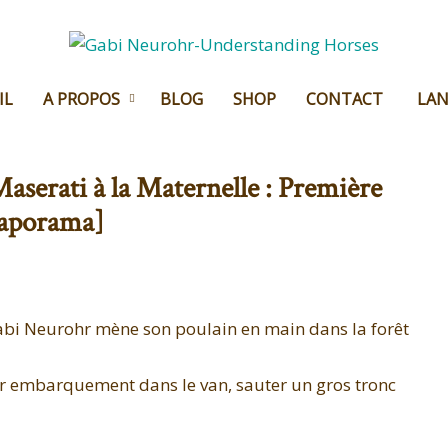
IL
A PROPOS
BLOG
SHOP
CONTACT
LA
aserati à la Maternelle : Première
aporama]
er embarquement dans le van, sauter un gros tronc